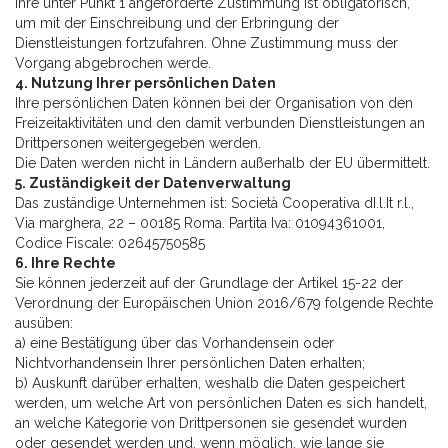
Ihre unter Punkt 1 angeforderte Zustimmung ist obligatorisch,
um mit der Einschreibung und der Erbringung der
Dienstleistungen fortzufahren. Ohne Zustimmung muss der
Vorgang abgebrochen werde.
4. Nutzung Ihrer persönlichen Daten
Ihre persönlichen Daten können bei der Organisation von den
Freizeitaktivitäten und den damit verbunden Dienstleistungen an
Drittpersonen weitergegeben werden.
Die Daten werden nicht in Ländern außerhalb der EU übermittelt.
5. Zuständigkeit der Datenverwaltung
Das zuständige Unternehmen ist: Società Cooperativa dI.l.It r.l.,
Via marghera, 22 – 00185 Roma. Partita Iva: 01094361001,
Codice Fiscale: 02645750585
6. Ihre Rechte
Sie können jederzeit auf der Grundlage der Artikel 15-22 der
Verordnung der Europäischen Union 2016/679 folgende Rechte
ausüben:
a) eine Bestätigung über das Vorhandensein oder
Nichtvorhandensein Ihrer persönlichen Daten erhalten;
b) Auskunft darüber erhalten, weshalb die Daten gespeichert
werden, um welche Art von persönlichen Daten es sich handelt,
an welche Kategorie von Drittpersonen sie gesendet wurden
oder gesendet werden und, wenn möglich, wie lange sie