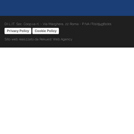
DI.L.IT. Soc. Coop.va rl. - Via Marghera, 22 Roma - P.IVA IT01094361001
Privacy Policy
Cookie Policy
Sito web realizzato da Rekuest Web Agency