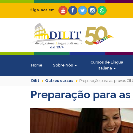
Siga-nos em
Cursos de Língua
Home
Sobre Nós
Italiana
Dilit
Outros cursos
Preparação para as provas CIL
Preparação para as 