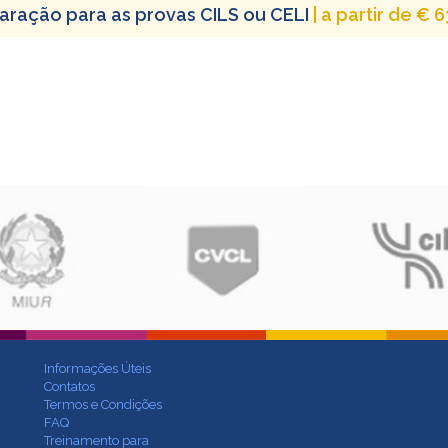
aração para as provas CILS ou CELI
| a partir de €
Informações Úteis
Contatos
Termos e Condições
FAQ
Treinamento para