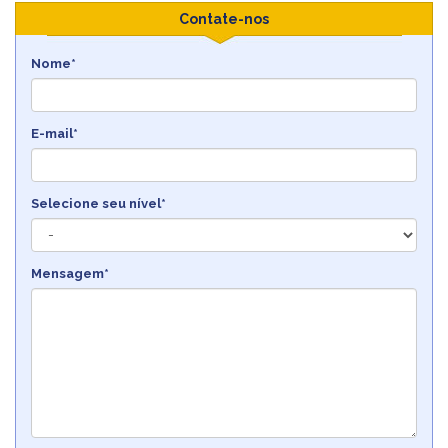
Contate-nos
Nome*
E-mail*
Selecione seu nível*
Mensagem*