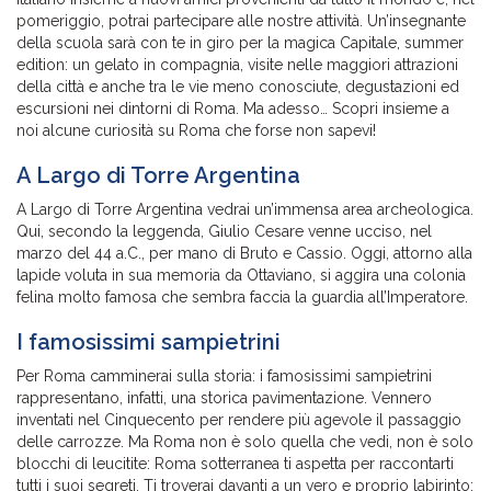
pomeriggio, potrai partecipare alle nostre attività. Un’insegnante
della scuola sarà con te in giro per la magica Capitale, summer
edition: un gelato in compagnia, visite nelle maggiori attrazioni
della città e anche tra le vie meno conosciute, degustazioni ed
escursioni nei dintorni di Roma. Ma adesso… Scopri insieme a
noi alcune curiosità su Roma che forse non sapevi!
A Largo di Torre Argentina
A Largo di Torre Argentina vedrai un’immensa area archeologica.
Qui, secondo la leggenda, Giulio Cesare venne ucciso, nel
marzo del 44 a.C., per mano di Bruto e Cassio. Oggi, attorno alla
lapide voluta in sua memoria da Ottaviano, si aggira una colonia
felina molto famosa che sembra faccia la guardia all’Imperatore.
I famosissimi sampietrini
Per Roma camminerai sulla storia: i famosissimi sampietrini
rappresentano, infatti, una storica pavimentazione. Vennero
inventati nel Cinquecento per rendere più agevole il passaggio
delle carrozze. Ma Roma non è solo quella che vedi, non è solo
blocchi di leucitite: Roma sotterranea ti aspetta per raccontarti
tutti i suoi segreti. Ti troverai davanti a un vero e proprio labirinto: