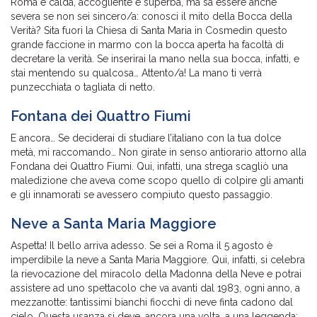
Roma è calda, accogliente e superba, ma sa essere anche
severa se non sei sincero/a: conosci il mito della Bocca della
Verità? Sita fuori la Chiesa di Santa Maria in Cosmedin questo
grande faccione in marmo con la bocca aperta ha facoltà di
decretare la verità. Se inserirai la mano nella sua bocca, infatti, e
stai mentendo su qualcosa… Attento/a! La mano ti verrà
punzecchiata o tagliata di netto.
Fontana dei Quattro Fiumi
E ancora… Se deciderai di studiare l’italiano con la tua dolce
metà, mi raccomando… Non girate in senso antiorario attorno alla
Fondana dei Quattro Fiumi. Qui, infatti, una strega scagliò una
maledizione che aveva come scopo quello di colpire gli amanti
e gli innamorati se avessero compiuto questo passaggio.
Neve a Santa Maria Maggiore
Aspetta! Il bello arriva adesso. Se sei a Roma il 5 agosto è
imperdibile la neve a Santa Maria Maggiore. Qui, infatti, si celebra
la rievocazione del miracolo della Madonna della Neve e potrai
assistere ad uno spettacolo che va avanti dal 1983, ogni anno, a
mezzanotte: tantissimi bianchi fiocchi di neve finta cadono dal
cielo. Questa usanza si deve, ancora una volta, a una leggenda: