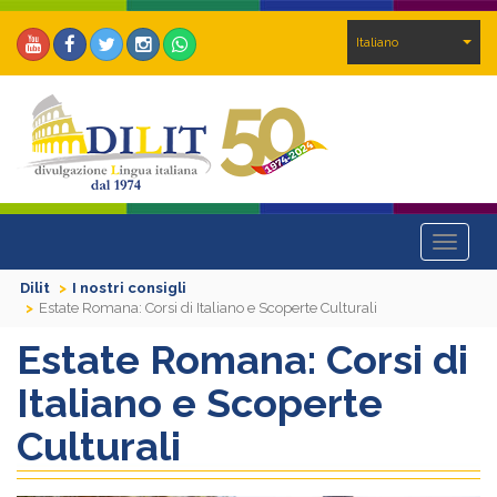
Italiano
Toggle
navigat
Dilit
I nostri consigli
Estate Romana: Corsi di Italiano e Scoperte Culturali
Estate Romana: Corsi di
Italiano e Scoperte
Culturali