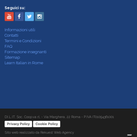
Seguici su:
Informazioni utili
Contatti
Termini e Condizioni
FAQ
Formazione insegnanti
Sitemap
Learn Italian in Rome
DI.L.IT. Soc. Coop.va rl. - Via Marghera, 22 Roma - P.IVA IT01094361001
Privacy Policy
Cookie Policy
Sito web realizzato da Rekuest Web Agency