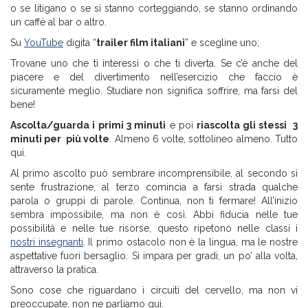
o se litigano o se si stanno corteggiando, se stanno ordinando
un caffè al bar o altro.
Su
YouTube
digita “
trailer film italiani
” e scegline uno;
Trovane uno che ti interessi o che ti diverta. Se c’è anche del
piacere e del divertimento nell’esercizio che faccio è
sicuramente meglio. Studiare non significa soffrire, ma farsi del
bene!
Ascolta/guarda i primi 3 minuti
e poi
riascolta gli stessi 3
minuti per più volte
. Almeno 6 volte, sottolineo almeno. Tutto
qui.
Al primo ascolto può sembrare incomprensibile, al secondo si
sente frustrazione, al terzo comincia a farsi strada qualche
parola o gruppi di parole. Continua, non ti fermare! All’inizio
sembra impossibile, ma non è così. Abbi fiducia nelle tue
possibilità e nelle tue risorse, questo ripetono nelle classi i
nostri insegnanti
. Il primo ostacolo non è la lingua, ma le nostre
aspettative fuori bersaglio. Si impara per gradi, un po’ alla volta,
attraverso la pratica.
Sono cose che riguardano i circuiti del cervello, ma non vi
preoccupate, non ne parliamo qui.