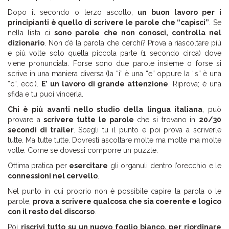
Dopo il secondo o terzo ascolto,
un buon lavoro per i
principianti è quello di scrivere le parole che “capisci”
. Se
nella lista ci
sono parole che non conosci, controlla nel
dizionario
. Non c’è la parola che cerchi? Prova a riascoltare più
e più volte solo quella piccola parte (1 secondo circa) dove
viene pronunciata. Forse sono due parole insieme o forse si
scrive in una maniera diversa (la “i” è una “e” oppure la “s” è una
“c”, ecc.).
E’ un lavoro di grande attenzione
. Riprova; è una
sfida e tu puoi vincerla.
Chi è più avanti nello studio della lingua italiana
, può
provare a
scrivere tutte le parole
che si trovano in
20/30
secondi di trailer
. Scegli tu il punto e poi prova a scriverle
tutte. Ma tutte tutte. Dovresti ascoltare molte ma molte ma molte
volte. Come se dovessi comporre un puzzle.
Ottima pratica per
esercitare
gli organuli dentro l’orecchio e le
connessioni nel cervello
.
Nel punto in cui proprio non è possibile capire la parola o le
parole,
prova a scrivere qualcosa che sia coerente e logico
con il resto del discorso
.
Poi
riscrivi tutto su un nuovo foglio bianco, per riordinare