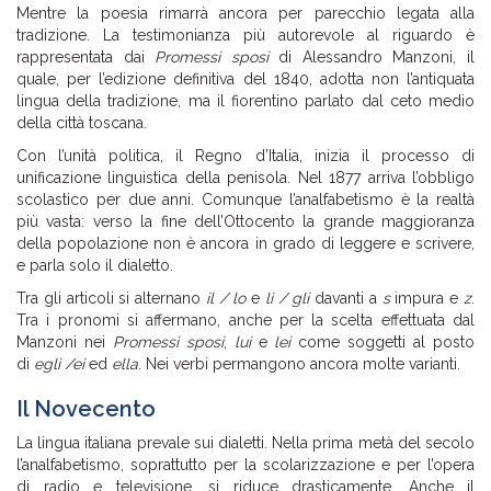
Mentre la poesia rimarrà ancora per parecchio legata alla
tradizione. La testimonianza più autorevole al riguardo è
rappresentata dai
Promessi sposi
di Alessandro Manzoni, il
quale, per l’edizione definitiva del 1840, adotta non l’antiquata
lingua della tradizione, ma il fiorentino parlato dal ceto medio
della città toscana.
Con l’unità politica, il Regno d’Italia, inizia il processo di
unificazione linguistica della penisola. Nel 1877 arriva l’obbligo
scolastico per due anni. Comunque l’analfabetismo è la realtà
più vasta: verso la fine dell’Ottocento la grande maggioranza
della popolazione non è ancora in grado di leggere e scrivere,
e parla solo il dialetto.
Tra gli articoli si alternano
il / lo
e
li / gli
davanti a
s
impura e
z
.
Tra i pronomi si affermano, anche per la scelta effettuata dal
Manzoni nei
Promessi sposi
,
lui
e
lei
come soggetti al posto
di
egli /ei
ed
ella
. Nei verbi permangono ancora molte varianti.
Il Novecento
La lingua italiana prevale sui dialetti. Nella prima metà del secolo
l’analfabetismo, soprattutto per la scolarizzazione e per l’opera
di radio e televisione, si riduce drasticamente. Anche il