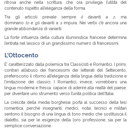
ritrova anche nella scrittura, che ora privilegia l’utilità del
contenuto rispetto all’eleganza della forma.
Tra gli articoli prevale sempre
il
davanti a
z
, ma
dominano
lo
e
gli
davanti a
s
impura. Nei verbi c’è ancora una
grande abbondanza di varianti.
La forte influenza della cultura illuministica francese determina
l’entrata nel lessico di un grandissimo numero di francesismi.
L’Ottocento
E’ caratterizzato dalla polemica tra Classicisti e Romantici. I primi,
contrari all’abuso dei francesismi dei letterati del Settecento,
preferiscono il ritorno all’eleganza della lingua della tradizione e
l’imitazione dei classici. I Romantici, invece, vorrebbero una
lingua moderna e fresca, capace di aderire alla realtà del paese,
per diventare uno strumento verso l’unità politica dell’Italia.
La crescita della media borghesia porta al successo della tesi
romantica, perché insegnanti, medici, notai, tecnici e militari
sentono il bisogno di una lingua di tono medio che sostituisca il
dialetto, sia per le esigenze della loro professione, sia per la
semplice conversazione.