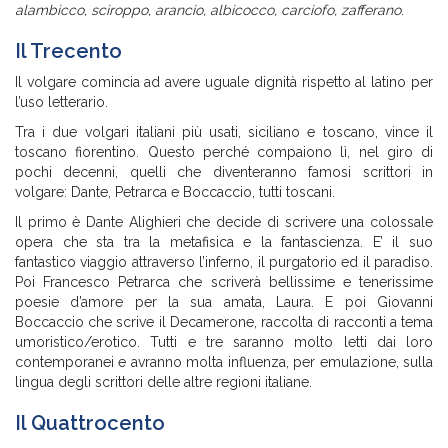
alambicco, sciroppo, arancio, albicocco, carciofo, zafferano
.
Il Trecento
Il volgare comincia ad avere uguale dignità rispetto al latino per
l’uso letterario.
Tra i due volgari italiani più usati, siciliano e toscano, vince il
toscano fiorentino. Questo perché compaiono lì, nel giro di
pochi decenni, quelli che diventeranno famosi scrittori in
volgare: Dante, Petrarca e Boccaccio, tutti toscani.
Il primo è Dante Alighieri che decide di scrivere una colossale
opera che sta tra la metafisica e la fantascienza. E’ il suo
fantastico viaggio attraverso l’inferno, il purgatorio ed il paradiso.
Poi Francesco Petrarca che scriverà bellissime e tenerissime
poesie d’amore per la sua amata, Laura. E poi Giovanni
Boccaccio che scrive il Decamerone, raccolta di racconti a tema
umoristico/erotico. Tutti e tre saranno molto letti dai loro
contemporanei e avranno molta influenza, per emulazione, sulla
lingua degli scrittori delle altre regioni italiane.
Il Quattrocento