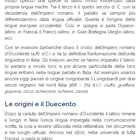
molto spesso una specie di latino molto influenzato dalla
propria lingua madre. Tra il terzo e il quinto secolo d. C. con la
decadenza dell’Impero romano, il parlato va sempre più
differenziandosi dalla lingua ufficiale. Questa è l’origine delle
lingue europee occidentali. Così in spagna si parla l’Ispano-
latino, in Francia il Franco-latino, in Gran Bretagna l’Anglo-latino,
ecc.
Con le invasioni barbariche dopo il crollo dell’Impero romano
d’Occidente (476 d.C.) si ha la definitiva frantumazione dell’unità
linguistica in Italia. Gli invasori, anche se hanno imparato il latino,
lo parlano a modo loro, e poi alcune particolarità delle loro
lingue entrano nelle lingue parlate in Italia. Ad esempio usiamo
ancora oggi parole di origine longobarda (i Longobardi per due
secoli regnano nel nord Italia 568 – 774 d.c.):
ciuffo, graffiare,
guancia, ricco, scherzare, schiena, zanna
.
Le origini e il Duecento
Dopo la caduta dell’Impero romano d’Occidente il latino rimane
a lungo in Italia l’unica lingua impiegata nella comunicazione
scritta, la sola a essere utilizzata nella letteratura, nei documenti
e nei luoghi ufficiali. Ancora nel 1600, nelle università di tutta
Europa, si parla in latino.