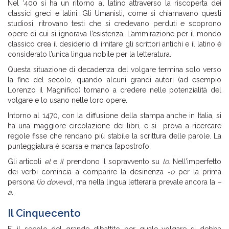
Nel ‘400 si ha un ritorno al latino attraverso la riscoperta dei
classici greci e latini. Gli Umanisti, come si chiamavano questi
studiosi, ritrovano testi che si credevano perduti e scoprono
opere di cui si ignorava l’esistenza. L’ammirazione per il mondo
classico crea il desiderio di imitare gli scrittori antichi e il latino è
considerato l’unica lingua nobile per la letteratura.
Questa situazione di decadenza del volgare termina solo verso
la fine del secolo, quando alcuni grandi autori (ad esempio
Lorenzo il Magnifico) tornano a credere nelle potenzialità del
volgare e lo usano nelle loro opere.
Intorno al 1470, con la diffusione della stampa anche in Italia, si
ha una maggiore circolazione dei libri, e si prova a ricercare
regole fisse che rendano più stabile la scrittura delle parole. La
punteggiatura è scarsa e manca l’apostrofo.
Gli articoli
el
e
il
prendono il sopravvento su
lo
. Nell’imperfetto
dei verbi comincia a comparire la desinenza
-o
per la prima
persona (
io dovevo
), ma nella lingua letteraria prevale ancora la
–
a.
Il Cinquecento
E’ il secolo del grande dibattito per quale volgare si debba