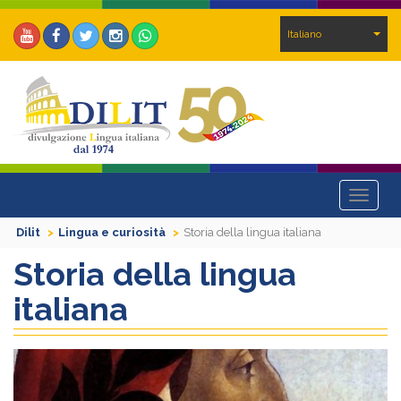
Italiano
Toggle
navigat
Dilit
Lingua e curiosità
Storia della lingua italiana
Storia della lingua
italiana