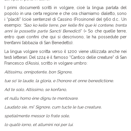
I primi documenti scritti in volgare, cioè la lingua parlata del
popolo in una certa regione e che ora chiamiamo dialetto, sono
i “placiti” (cioè sentenze) di Cassino (Frosinone) del 960 d.c.. Un
esempio:
“Sao ko kelle terre, per kelle fini que ki contene, trenta
anni le possette parte Sancti Benedicti
“ (= So che quelle terre,
entro quei confini che qui si descrivono, le ha possedute per
trent’anni l’abbazia di San Benedetto).
La lingua volgare scritta verso il 1200 viene utilizzata anche nei
testi letterari. Del 1224 è il famoso “Cantico delle creature” di San
Francesco d’Assisi, scritto in volgare umbro:
Altissimu, onnipotente, bon Signore,
tue so’ le laude, la gloria, e l’honore et onne benedictione.
Ad te solo, Altissimo, se konfano,
et nullu homo ène dignu te mentovare.
Laudato sie, mi’ Signore, cum tucte le tue creature,
spetialmente messor lo frate sole,
lo qual’è iorno, et allumini noi per lui.