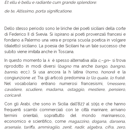
Et ellu è bellu e radiante cum grande splendore:
de te, Altissimo, porta significatione.
Dello stesso periodo sono le liriche dei poeti siciliani della corte
di Federico II di Svevia. Si ispirano ai poeti provenzali francesi e
fondano a Palermo una vera e propria scuola poetica in volgare
(dialetto) siciliano. La poesia dei Siciliani ha un tale successo che
subito viene imitata anche in Toscana.
In questo momento la
k
è spesso alternativa alla
c
,–
gn
– si trova
riprodotto in modi diversi (
bagno
ma anche
bango, bangno,
bannio,
ecc.). Si usa ancora la h latina (
homo, honore
) e la
congiunzione
et
. Tra gli articoli predomina
lo
(
lo quale, lo frate
).
Nel vocabolario entrano numerosi francesismi, (
messere,
cavaliere, scudiere, madama, ostaggio, mestiere, pensiero,
coricare
).
Con gli Arabi, che sono in Sicilia dall’827 al 1091 e che hanno
frequenti scambi commerciali con le città marinare, arrivano
termini orientali, soprattutto del mondo marinaresco,
economico e scientifico, come
magazzino
,
dogana, darsena,
arsenale, tariffa, ammiraglio, zenit, nadir, algebra, cifra, zero,