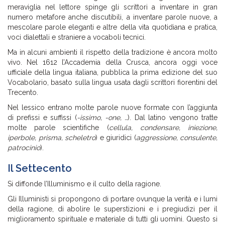
meraviglia nel lettore spinge gli scrittori a inventare in gran
numero metafore anche discutibili, a inventare parole nuove, a
mescolare parole eleganti e altre della vita quotidiana e pratica,
voci dialettali e straniere a vocaboli tecnici.
Ma in alcuni ambienti il rispetto della tradizione è ancora molto
vivo. Nel 1612 l’Accademia della Crusca, ancora oggi voce
ufficiale della lingua italiana, pubblica la prima edizione del suo
Vocabolario, basato sulla lingua usata dagli scrittori fiorentini del
Trecento.
Nel lessico entrano molte parole nuove formate con l’aggiunta
di prefissi e suffissi (
-issimo, -one, …
). Dal latino vengono tratte
molte parole scientifiche (
cellula, condensare, iniezione,
iperbole, prisma, scheletro
) e giuridici (
aggressione, consulente,
patrocinio
).
Il Settecento
Si diffonde l’Illuminismo e il culto della ragione.
Gli Illuministi si propongono di portare ovunque la verità e i lumi
della ragione, di abolire le superstizioni e i pregiudizi per il
miglioramento spirituale e materiale di tutti gli uomini. Questo si