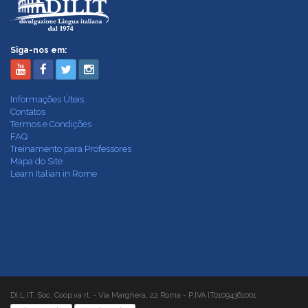
Siga-nos em:
Informações Úteis
Contatos
Termos e Condições
FAQ
Treinamento para Professores
Mapa do Site
Learn Italian in Rome
DI.L.IT. Soc. Coop.va rl. - Via Marghera, 22 Roma - P.IVA IT01094361001