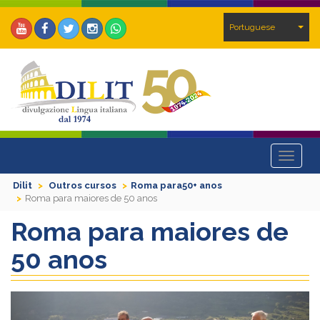
Portuguese
Toggle
navigat
Dilit
Outros cursos
Roma para50+ anos
Roma para maiores de 50 anos
Roma para maiores de
50 anos
Previous
Next