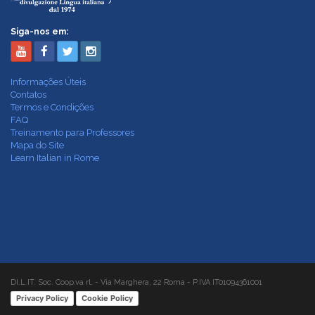
Siga-nos em:
Informações Úteis
Contatos
Termos e Condições
FAQ
Treinamento para Professores
Mapa do Site
Learn Italian in Rome
DI.L.IT. Soc. Coop.va rl. - Via Marghera, 22 Roma - P.IVA IT01094361001
Privacy Policy
Cookie Policy