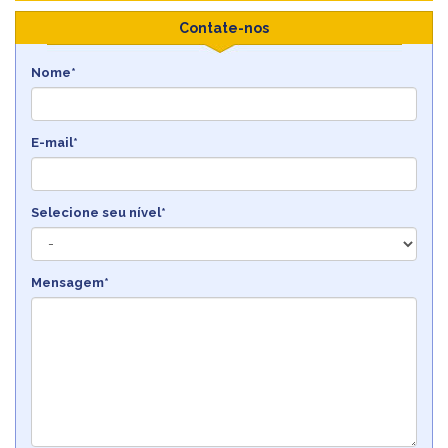
Contate-nos
Nome*
E-mail*
Selecione seu nível*
Mensagem*