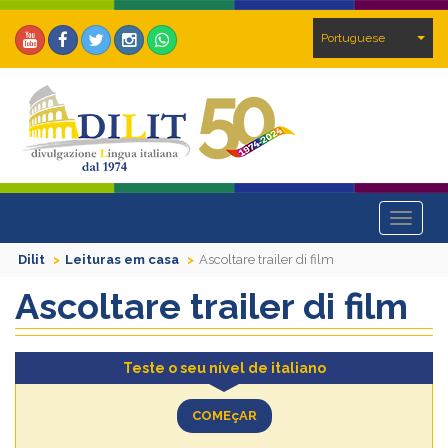
Portuguese
Toggle
navigat
Dilit
Leituras em casa
Ascoltare trailer di film
Ascoltare trailer di film
Teste o seu nível de italiano
COMEçAR