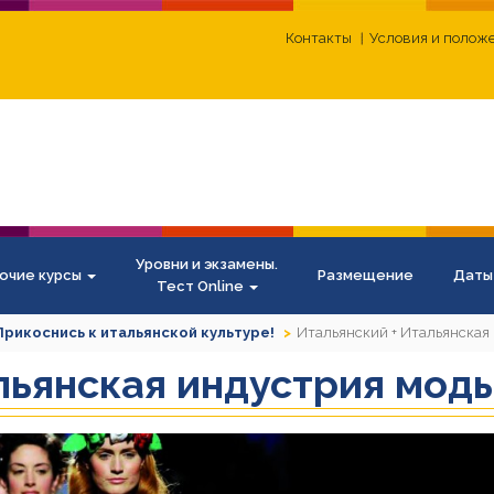
Контакты
Условия и полож
Уровни и экзамены.
очие курсы
Размещение
Даты
Тест Online
Прикоснись к итальянской культуре!
Итальянский + Итальянская
льянская индустрия мод