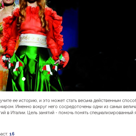
зучите ее историю, и это может стать весьма действенным спос
 миром. Именно вокруг него сосредоточены одни из самых велич
й в Италии. Цель занятий - помочь понять специализированный 
аст:
16