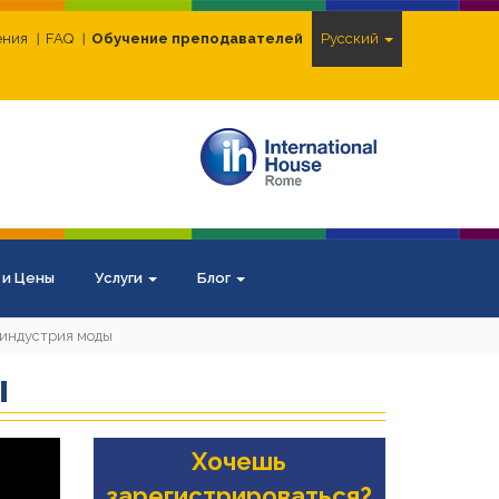
ения
FAQ
Обучение преподавателей
Pусский
 и Цены
Услуги
Блог
 индустрия моды
ы
Хочешь
зарегистрироваться?