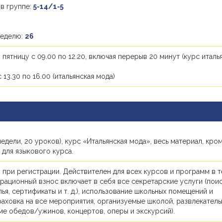
 в группе:
5-14/1-5
неделю:
26
 пятницу с 09.00 по 12.20, включая перерыв 20 минут (курс италь
с 13.30 по 16.00 (итальянская мода)
недели, 20 уроков), курс «Итальянская мода», весь материал, кро
для языкового курса.
 при регистрации. Действителен для всех курсов и программ в 
трационный взнос включает в себя все секретарские услуги (поис
я, сертификаты и т. д.), использование школьных помещений и
раховка на все мероприятия, организуемые школой, развлекател
ме обедов/ужинов, концертов, оперы и экскурсий).