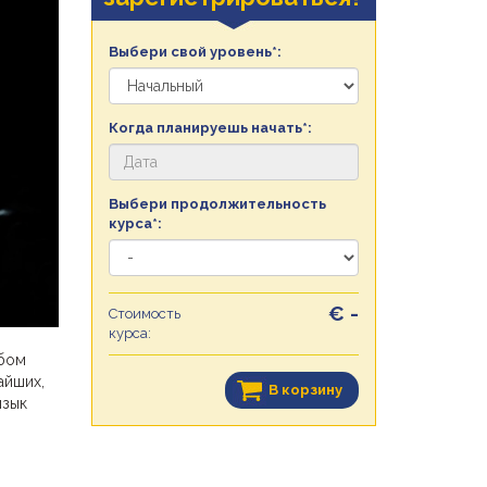
Выбери свой уровень*:
Когда планируешь начать*:
Выбери продолжительность
курса*:
€ -
Стоимость
курса:
обом
айших,
В корзину
язык