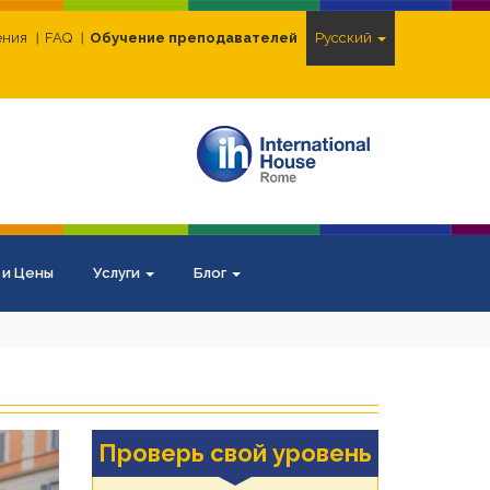
ения
FAQ
Обучение преподавателей
Pусский
 и Цены
Услуги
Блог
ext
Проверь свой уровень