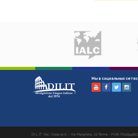
Мы в социальных сетях:
DI.L.IT. Soc. Coop.va rl. - Via Marghera, 22 Roma - P.IVA IT01094361