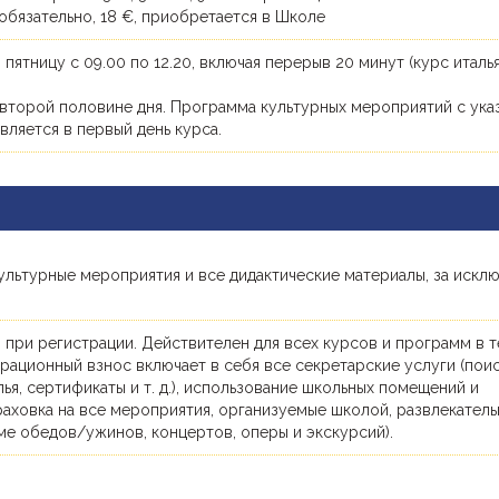
обязательно, 18 €, приобретается в Школе
 пятницу с 09.00 по 12.20, включая перерыв 20 минут (курс италь
 второй половине дня. Программа культурных мероприятий с ука
ляется в первый день курса.
ультурные мероприятия и все дидактические материалы, за искл
я
 при регистрации. Действителен для всех курсов и программ в 
трационный взнос включает в себя все секретарские услуги (поис
я, сертификаты и т. д.), использование школьных помещений и
раховка на все мероприятия, организуемые школой, развлекател
ме обедов/ужинов, концертов, оперы и экскурсий).