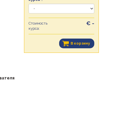
€ -
Стоимость
курса:
В корзину
авателя