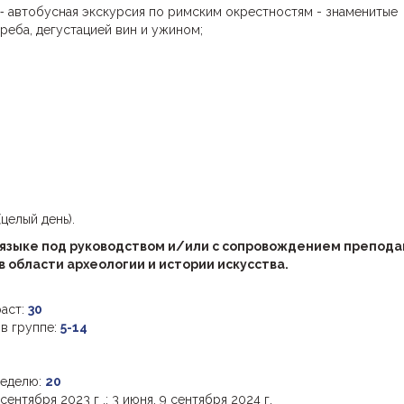
 ⁃ автобусная экскурсия по римским окрестностям - знаменитые
реба, дегустацией вин и ужином;
целый день).
 языке под руководством и/или с сопровождением препод
 области археологии и истории искусства.
аст:
30
 в группе:
5-14
неделю:
20
 сентября 2023 г .; 3 июня, 9 сентября 2024 г.