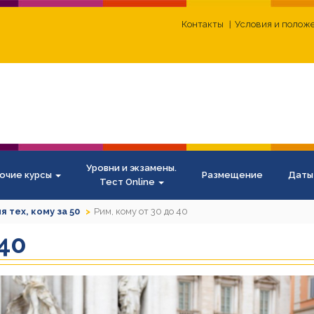
Контакты
Условия и полож
Уровни и экзамены.
очие курсы
Размещение
Даты
Тест Online
я тех, кому за 50
Рим, кому от 30 до 40
 40
N