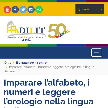
Pусский
Toggle
navigat
Dilit
Домашнее чтение
Imparare l’alfabeto, i numeri e leggere l’orologio nella lingua
italiana
Imparare l’alfabeto, i
numeri e leggere
l’orologio nella lingua