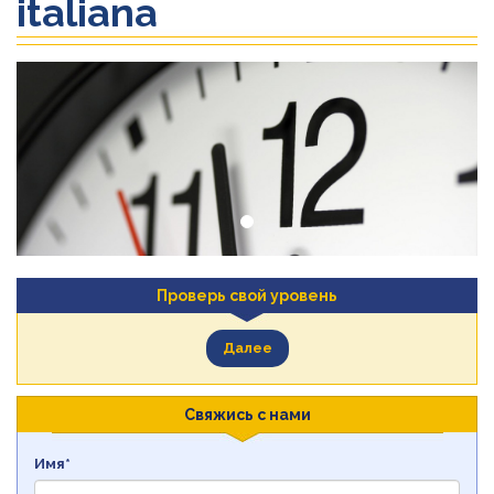
italiana
Проверь свой уровень
Далее
Свяжись с нами
Имя*