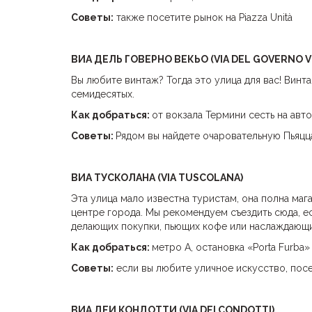
Советы:
также посетите рынок на Piazza Unità
ВИА ДЕЛЬ ГОВЕРНО ВЕКЬО (
VIA DEL GOVERNO V
Вы любите винтаж? Тогда это улица для вас! Винт
семидесятых.
Как добраться:
от вокзала Термини сесть на авто
Советы:
Рядом вы найдете очаровательную Пьяцц
ВИА ТУСКОЛАНА (VIA TUSCOLANA)
Эта улица мало известна туристам, она полна маг
центре города. Мы рекомендуем съездить сюда, ес
делающих покупки, пьющих кофе или наслаждающ
Как добраться:
метро А, остановка «Porta Furba»
Советы:
если вы любите уличное искусство, посе
ВИА ДЕИ КОНДОТТИ (
VIA DEI CONDOTTI)