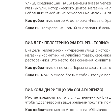
Улица, соединяющая Пьяцца Венеция (Piazza Venezia
главных улиц исторического центра: магазины на 
небольшие самобытные ремесленные магазины, гд
Как добраться:
метро А, остановка «Piazza di Sp
Советы:
воскресенье - самый многолюдный день. 
ВИА ДЕЛЬ ПЕЛЛЕГРИНО (VIA DEL PELLEGRINO)
Виа дель Пеллегрино - интересная улица с истор
магазины косметики на лечебных травах, керамики
ресторанчики. Это место, без сомнения, оживит 
Как добраться:
от вокзала Термини сесть на авто
Советы:
можно смело брать с собой вторую поло
ВИА КОЛА ДИ РИЕНЦО (
VIA COLA DI RIENZO)
Многие предпочитают эту улицу знаменитой Виа де
чтобы удовлетворить ваше желание покупать, поку
Как добраться:
метро А, остановка «Ottaviano»