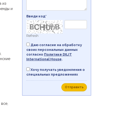
а из
ренды и
Введи код*
Refresh
Даю согласие на обработку
своих персональных данных
,
согласно
Политикe DILIT
янские
International House
.
Хочу получать уведомления о
специальных предложениях
Отправить
 все,