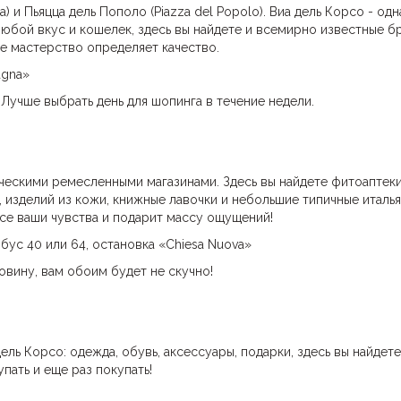
) и Пьяцца дель Пополо (Piazza del Popolo). Виа дель Корсо - одн
любой вкус и кошелек, здесь вы найдете и всемирно известные б
е мастерство определяет качество.
agna»
Лучше выбрать день для шопинга в течение недели.
ическими ремесленными магазинами. Здесь вы найдете фитоаптеки
, изделий из кожи, книжные лавочки и небольшие типичные италь
все ваши чувства и подарит массу ощущений!
бус 40 или 64, остановка «Chiesa Nuova»
вину, вам обоим будет не скучно!
ль Корсо: одежда, обувь, аксессуары, подарки, здесь вы найдете
пать и еще раз покупать!