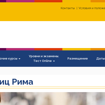
Контакты
Условия и полож
Уровни и экзамены.
очие курсы
Размещение
Даты
Тест Online
иц Рима