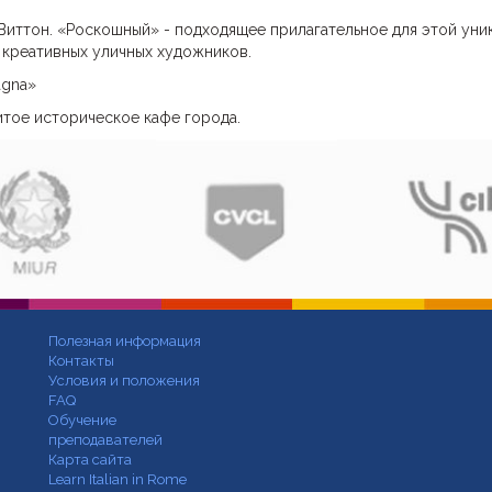
 Виттон. «Роскошный» - подходящее прилагательное для этой уни
 креативных уличных художников.
agna»
нитое историческое кафе города.
Полезная информация
Контакты
Условия и положения
FAQ
Обучение
преподавателей
Карта сайта
Learn Italian in Rome