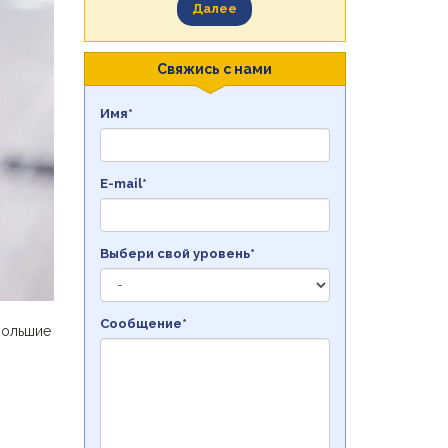
Далее
Свяжись с нами
Имя*
E-mail*
Выбери свой уровень*
Сообщение*
ебольшие