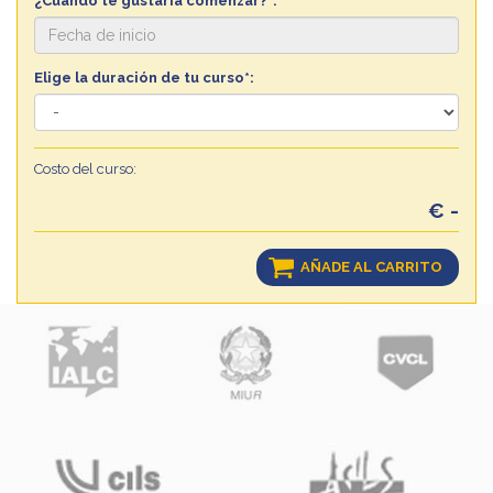
¿Cuándo te gustaría comenzar?*:
Elige la duración de tu curso*:
Costo del curso:
€ -
AÑADE AL CARRITO