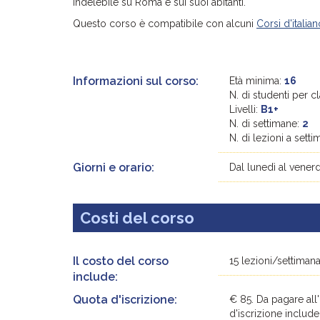
indelebile su Roma e sui suoi abitanti.
Questo corso è compatibile con alcuni
Corsi d'italia
Informazioni sul corso:
Età minima:
16
N. di studenti per c
Livelli:
B1+
N. di settimane:
2
N. di lezioni a sett
Giorni e orario:
Dal lunedì al venerd
Costi del corso
Il costo del corso
15 lezioni/settimana 
include:
Quota d'iscrizione:
€ 85. Da pagare all'
d'iscrizione include 