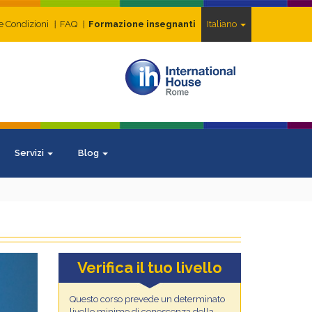
e Condizioni
FAQ
Formazione insegnanti
Italiano
Servizi
Blog
ext
Verifica il tuo livello
Questo corso prevede un determinato
livello minimo di conoscenza della