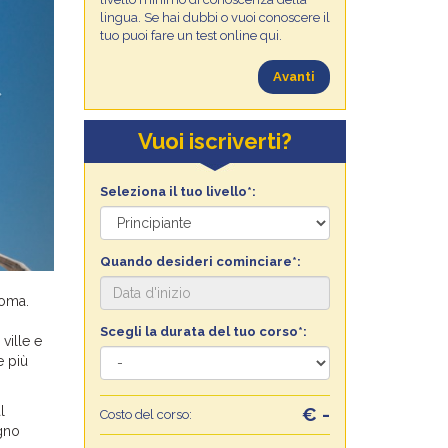
lingua. Se hai dubbi o vuoi conoscere il
tuo puoi fare un test online qui.
Avanti
Vuoi iscriverti?
Seleziona il tuo livello*:
Quando desideri cominciare*:
Roma.
Scegli la durata del tuo corso*:
ville e
e più
l
€ -
Costo del corso:
egno